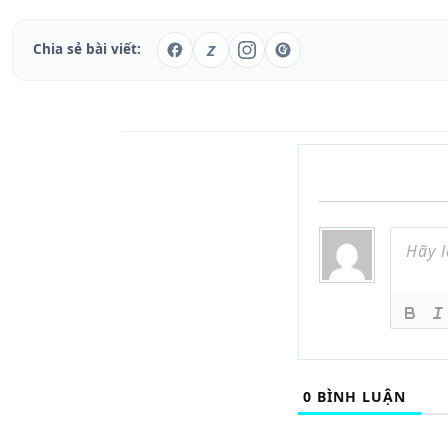
Z
Chia sẻ bài viết:
0
BÌNH LUẬN