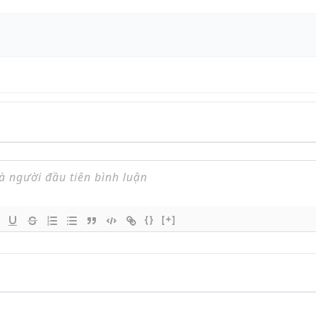
{}
[+]