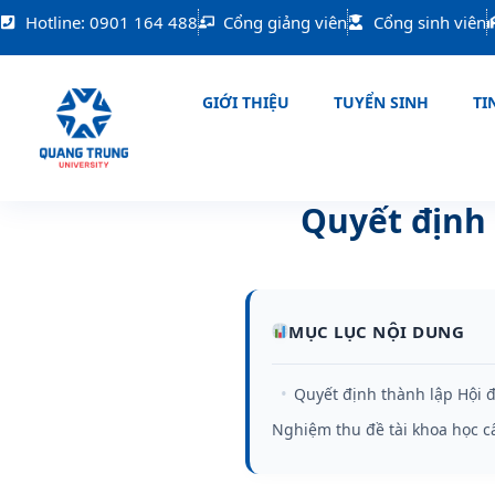
Nhảy
Hotline: 0901 164 488
Cổng giảng viên
Cổng sinh viên
tới
nội
dung
GIỚI THIỆU
TUYỂN SINH
TIN
Quyết định
MỤC LỤC NỘI DUNG
Quyết định thành lập Hội 
Nghiệm thu đề tài khoa học 