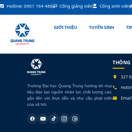
Nhảy
Hotline: 0901 164 488
Cổng giảng viên
Cổng sinh viên
tới
nội
dung
GIỚI THIỆU
TUYỂN SINH
TIN
THÔNG 
327 Đ
Trường Đại học Quang Trung hướng tới mục
Hotli
tiêu đào tạo nguồn nhân lực chất lượng cao,
Email
gắn liền với thực tiễn và nhu cầu phát triển
của xã hội.