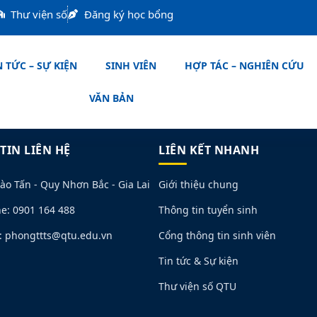
Thư viện số
Đăng ký học bổng
 TỨC – SỰ KIỆN
SINH VIÊN
HỢP TÁC – NGHIÊN CỨU
VĂN BẢN
TIN LIÊN HỆ
LIÊN KẾT NHANH
ào Tấn - Quy Nhơn Bắc - Gia Lai
Giới thiệu chung
ne: 0901 164 488
Thông tin tuyển sinh
: phongttts@qtu.edu.vn
Cổng thông tin sinh viên
Tin tức & Sự kiện
Thư viện số QTU