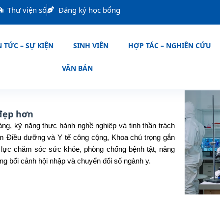
Thư viện số
Đăng ký học bổng
 TỨC – SỰ KIỆN
SINH VIÊN
HỢP TÁC – NGHIÊN CỨU
VĂN BẢN
 đẹp hơn
ng, kỹ năng thực hành nghề nghiệp và tinh thần trách
m Điều dưỡng và Y tế công cộng, Khoa chú trọng gắn
ăng lực chăm sóc sức khỏe, phòng chống bệnh tật, nâng
ng bối cảnh hội nhập và chuyển đổi số ngành y.