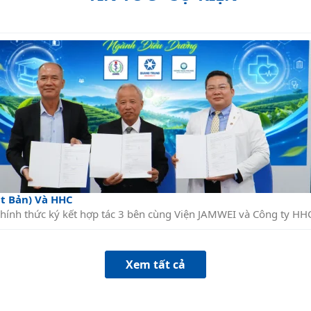
t Bản) Và HHC
ính thức ký kết hợp tác 3 bên cùng Viện JAMWEI và Công ty HH
Xem tất cả