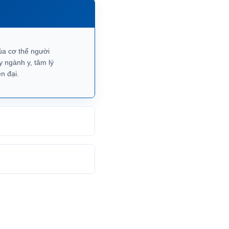
ủa cơ thể người
y ngành y, tâm lý
n đại.