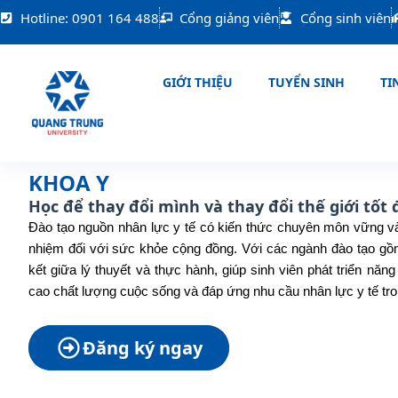
Nhảy
Hotline: 0901 164 488
Cổng giảng viên
Cổng sinh viên
tới
nội
dung
GIỚI THIỆU
TUYỂN SINH
TIN
KHOA Y
Học để thay đổi mình và thay đổi thế giới tốt
Đào tạo nguồn nhân lực y tế có kiến thức chuyên môn vững và
nhiệm đối với sức khỏe cộng đồng. Với các ngành đào tạo gồ
kết giữa lý thuyết và thực hành, giúp sinh viên phát triển n
cao chất lượng cuộc sống và đáp ứng nhu cầu nhân lực y tế tro
Đăng ký ngay