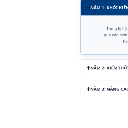
NĂM 1: KHỐI KIẾ
Trang bị hệ
qua các môn G
họ
NĂM 2: KIẾN TH
NĂM 3: NÂNG CA