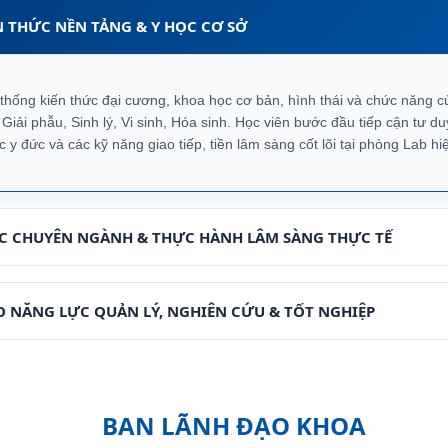
N THỨC NỀN TẢNG & Y HỌC CƠ SỞ
 thống kiến thức đại cương, khoa học cơ bản, hình thái và chức năng c
iải phẫu, Sinh lý, Vi sinh, Hóa sinh. Học viên bước đầu tiếp cận tư du
c y đức và các kỹ năng giao tiếp, tiền lâm sàng cốt lõi tại phòng Lab hiệ
ỨC CHUYÊN NGÀNH & THỰC HÀNH LÂM SÀNG THỰC TẾ
O NĂNG LỰC QUẢN LÝ, NGHIÊN CỨU & TỐT NGHIỆP
BAN LÃNH ĐẠO KHOA