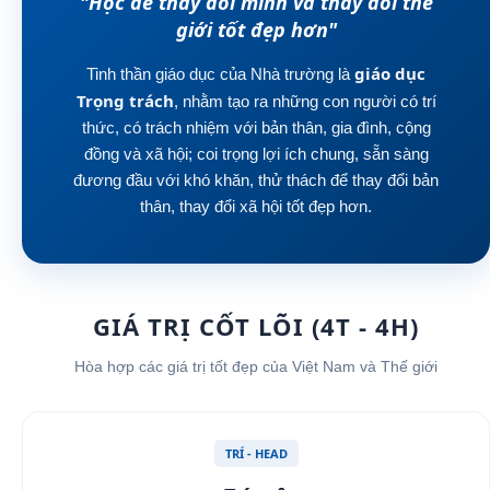
"Học để thay đổi mình và thay đổi thế
giới tốt đẹp hơn"
giáo dục
Tinh thần giáo dục của Nhà trường là
Trọng trách
, nhằm tạo ra những con người có trí
thức, có trách nhiệm với bản thân, gia đình, cộng
đồng và xã hội; coi trọng lợi ích chung, sẵn sàng
đương đầu với khó khăn, thử thách để thay đổi bản
thân, thay đổi xã hội tốt đẹp hơn.
GIÁ TRỊ CỐT LÕI (4T - 4H)
Hòa hợp các giá trị tốt đẹp của Việt Nam và Thế giới
TRÍ - HEAD