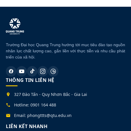
l
t
e
r
n
a
t
i
Trường Đại học Quang Trung hướng tới mục tiêu đào tạo nguồn
v
nhân lực chất lượng cao, gắn liền với thực tiễn và nhu cầu phát
e
triển của xã hội.
:
THÔNG TIN LIÊN HỆ
327 Đào Tấn - Quy Nhơn Bắc - Gia Lai
Hotline: 0901 164 488
Email: phongttts@qtu.edu.vn
LIÊN KẾT NHANH