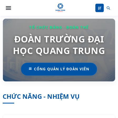
Nhảy
tới
nội
dung
TỔ CHỨC ĐẢNG - ĐOÀN THỂ
ĐOÀN TRƯỜNG ĐẠI
HỌC QUANG TRUNG
CỔNG QUẢN LÝ ĐOÀN VIÊN
CHỨC NĂNG - NHIỆM VỤ