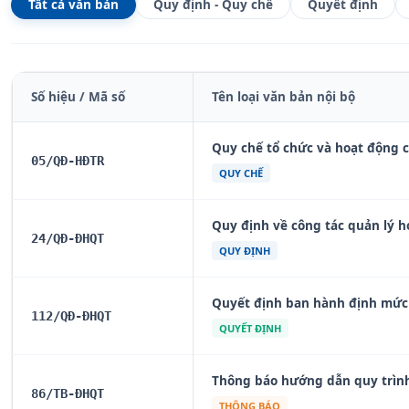
Tất cả văn bản
Quy định - Quy chế
Quyết định
Số hiệu / Mã số
Tên loại văn bản nội bộ
Quy chế tổ chức và hoạt động 
05/QĐ-HĐTR
QUY CHẾ
Quy định về công tác quản lý 
24/QĐ-ĐHQT
QUY ĐỊNH
Quyết định ban hành định mức 
112/QĐ-ĐHQT
QUYẾT ĐỊNH
Thông báo hướng dẫn quy trình
86/TB-ĐHQT
THÔNG BÁO