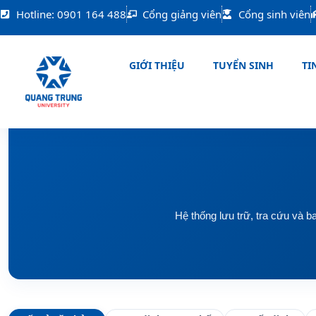
Nhảy
Hotline: 0901 164 488
Cổng giảng viên
Cổng sinh viên
tới
nội
dung
GIỚI THIỆU
TUYỂN SINH
TIN
Hệ thống lưu trữ, tra cứu và 