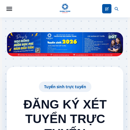
Nhảy
tới
nội
dung
Tuyển sinh trực tuyến
ĐĂNG KÝ XÉT
TUYỂN TRỰC