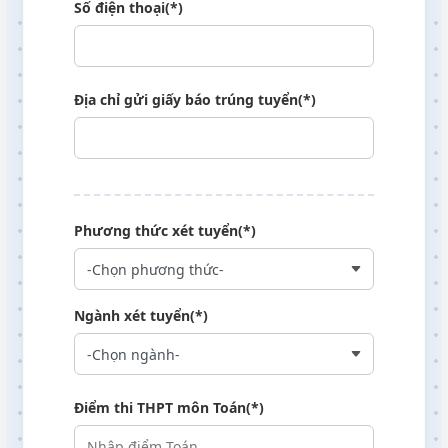
Số điện thoại(*)
Địa chỉ gửi giấy báo trúng tuyển(*)
Please leave this field empty.
Phương thức xét tuyển(*)
Ngành xét tuyển(*)
Điểm thi THPT môn Toán(*)