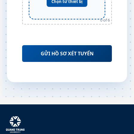
Chọn từ thiết bị
0
of 6
Please leave this field empty.
Alternative: