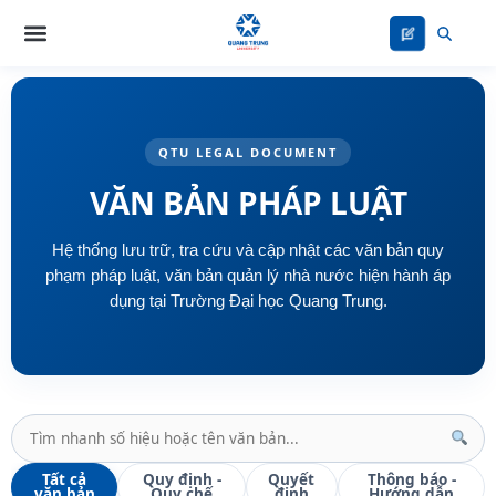
Nhảy
tới
nội
dung
QTU LEGAL DOCUMENT
VĂN BẢN PHÁP LUẬT
Hệ thống lưu trữ, tra cứu và cập nhật các văn bản quy
phạm pháp luật, văn bản quản lý nhà nước hiện hành áp
dụng tại Trường Đại học Quang Trung.
Tất cả
Quy định -
Quyết
Thông báo -
văn bản
Quy chế
định
Hướng dẫn