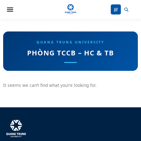
Nhảy
tới
nội
dung
PHÒNG TCCB – HC & TB
It seems we can’t find what you’re looking for.