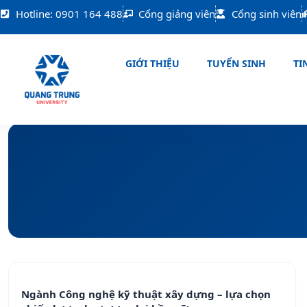
Nhảy
Hotline: 0901 164 488
Cổng giảng viên
Cổng sinh viên
tới
nội
dung
GIỚI THIỆU
TUYỂN SINH
TIN
Ngành Công nghệ kỹ thuật xây dựng – lựa chọn