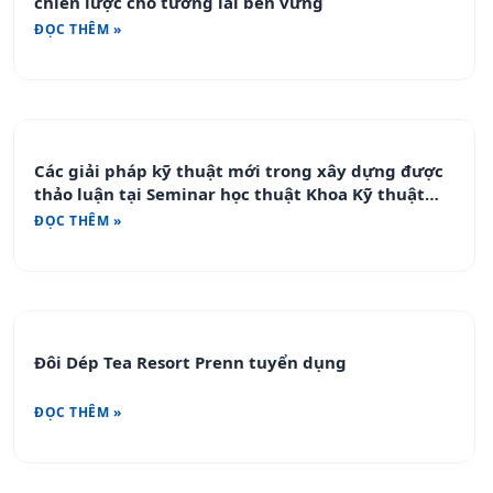
chiến lược cho tương lai bền vững
ĐỌC THÊM »
Các giải pháp kỹ thuật mới trong xây dựng được
thảo luận tại Seminar học thuật Khoa Kỹ thuật
Công nghệ
ĐỌC THÊM »
Đôi Dép Tea Resort Prenn tuyển dụng
ĐỌC THÊM »