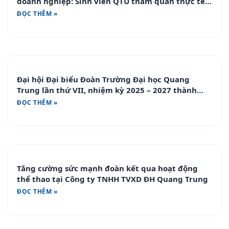
doanh nghiệp: Sinh viên QTU tham quan thực tế
tại Công ty CP IPP Sachi
ĐỌC THÊM »
Đại hội Đại biểu Đoàn Trường Đại học Quang
Trung lần thứ VII, nhiệm kỳ 2025 – 2027 thành
công tốt đẹp
ĐỌC THÊM »
Tăng cường sức mạnh đoàn kết qua hoạt động
thể thao tại Công ty TNHH TVXD ĐH Quang Trung
ĐỌC THÊM »