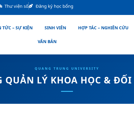
Thư viện số
Đăng ký học bổng
 TỨC – SỰ KIỆN
SINH VIÊN
HỢP TÁC – NGHIÊN CỨU
VĂN BẢN
 QUẢN LÝ KHOA HỌC & ĐỐI