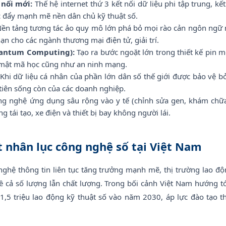
 nối mới:
Thế hệ internet thứ 3 kết nối dữ liệu phi tập trung, kết
úc đẩy mạnh mẽ nền dân chủ kỹ thuật số.
ền tảng tương tác ảo quy mô lớn phá bỏ mọi rào cản ngôn ngữ nh
ạn cho các ngành thương mại điện tử, giải trí.
uantum Computing):
Tạo ra bước ngoặt lớn trong thiết kế pin 
 mật mã học cũng như an ninh mạng.
Khi dữ liệu cá nhân của phần lớn dân số thế giới được bảo vệ bở
 tiên sống còn của các doanh nghiệp.
g nghệ ứng dụng sâu rộng vào y tế (chỉnh sửa gen, khám chữa 
g tái tạo, xe điện và thiết bị bay không người lái.
t nhân lục công nghệ số tại Việt Nam
ghệ thông tin liên tục tăng trưởng mạnh mẽ, thị trường lao đ
ề cả số lượng lẫn chất lượng. Trong bối cảnh Việt Nam hướng tớ
,5 triệu lao động kỹ thuật số vào năm 2030, áp lực đào tạo t