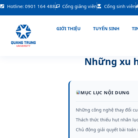
Nhảy
Hotline: 0901 164 488
Cổng giảng viên
Cổng sinh viên
tới
nội
dung
GIỚI THIỆU
TUYỂN SINH
TIN
Những xu h
MỤC LỤC NỘI DUNG
Những công nghệ thay đổi cu
Thách thức thiếu hụt nhân lụ
Chủ động giải quyết bài toán