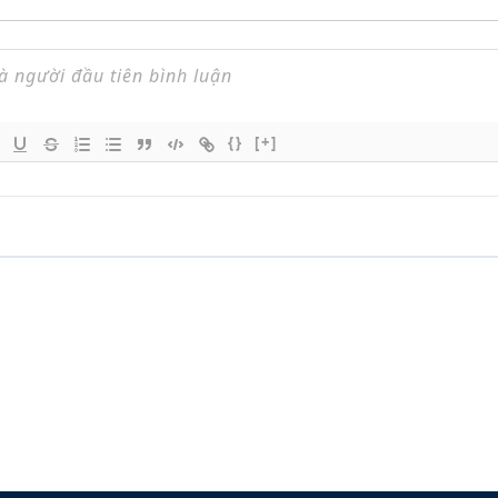
{}
[+]