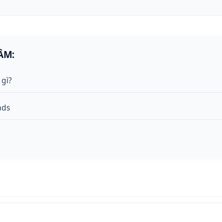
ÂM:
 gì?
ads