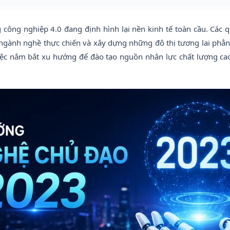
ông nghiệp 4.0 đang định hình lại nền kinh tế toàn cầu. Các q
 ngành nghề thực chiến và xây dựng những đô thị tương lai phẳn
iệc nắm bắt xu hướng để đào tạo nguồn nhân lực chất lượng ca