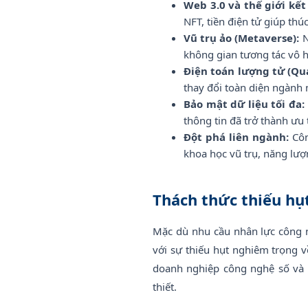
Web 3.0 và thế giới kết
NFT, tiền điện tử giúp th
Vũ trụ ảo (Metaverse):
N
không gian tương tác vô h
Điện toán lượng tử (Q
thay đổi toàn diện ngành
Bảo mật dữ liệu tối đa:
thông tin đã trở thành ưu
Đột phá liên ngành:
Côn
khoa học vũ trụ, năng lượn
Thách thức thiếu hụ
Mặc dù nhu cầu nhân lực công n
với sự thiếu hụt nghiêm trọng v
doanh nghiệp công nghệ số và 1
thiết.