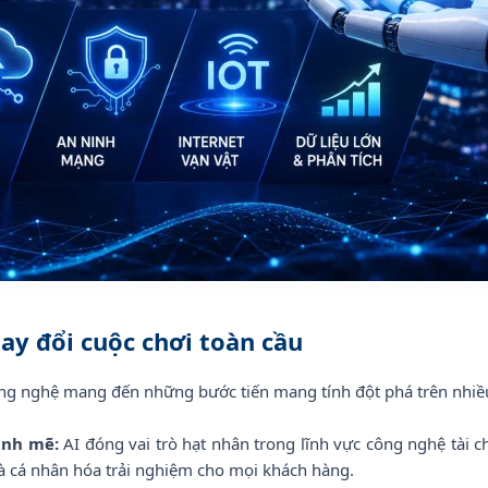
y đổi cuộc chơi toàn cầu
g nghệ mang đến những bước tiến mang tính đột phá trên nhiều
ạnh mẽ:
AI đóng vai trò hạt nhân trong lĩnh vực công nghệ tài ch
à cá nhân hóa trải nghiệm cho mọi khách hàng.