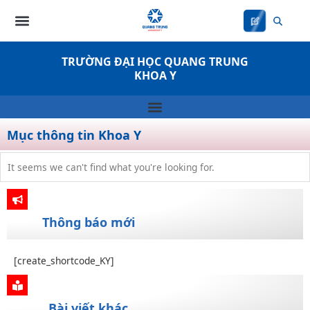
Nhảy
tới
nội
dung
TRƯỜNG ĐẠI HỌC QUANG TRUNG
KHOA Y
Mục thông tin Khoa Y
It seems we can't find what you're looking for.
Thông báo mới
[create_shortcode_KY]
Bài viết khác