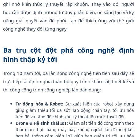
ghi nhớ kiến thức lý thuyết rập khuôn. Thay vào đó, người
học cần được định hướng tư duy phản biện, óc sáng tạo và kỹ
năng giải quyết vấn đề phức tạp để thích ứng với thế giới
công nghệ thay đổi từng ngày.
Ba trụ cột đột phá công nghệ định
hình thập kỷ tới
Trong 10 năm tới, ba làn sóng công nghệ tiên tiến sau đây sẽ
trực tiếp tái định nghĩa toàn bộ quy trình khảo sát, thiết kế và
thi công công trình công nghiệp lẫn dân dụng:
Tự động hóa & Robot:
Sự xuất hiện của robot xây dựng
giúp giảm thiểu tối đa sức lao động chân tay, tối ưu hóa
tiến độ và tăng độ chính xác kỹ thuật lên mức tuyệt đối.
Drone & Hệ sinh thái IoT:
Giám sát tiến độ công trình theo
thời gian thực bằng máy bay không người lái (Drone) kết
hợp hệ thống cảm biến IoT giúp ban quản trị tối ưu hóa