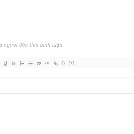
{}
[+]