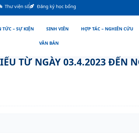
Thư viện số
Đăng ký học bổng
 TỨC – SỰ KIỆN
SINH VIÊN
HỢP TÁC – NGHIÊN CỨU
VĂN BẢN
ỂU TỪ NGÀY 03.4.2023 ĐẾN N