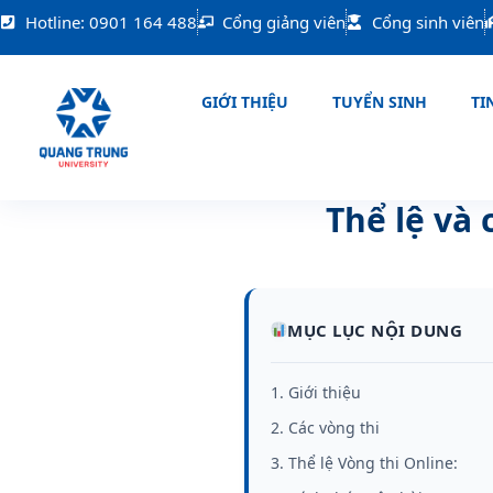
Nhảy
Hotline: 0901 164 488
Cổng giảng viên
Cổng sinh viên
tới
nội
dung
GIỚI THIỆU
TUYỂN SINH
TIN
Thể lệ và
MỤC LỤC NỘI DUNG
1. Giới thiệu
2. Các vòng thi
3. Thể lệ Vòng thi Online: