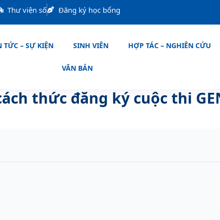
Thư viện số
Đăng ký học bổng
 TỨC – SỰ KIỆN
SINH VIÊN
HỢP TÁC – NGHIÊN CỨU
VĂN BẢN
 cách thức đăng ký cuộc thi GE