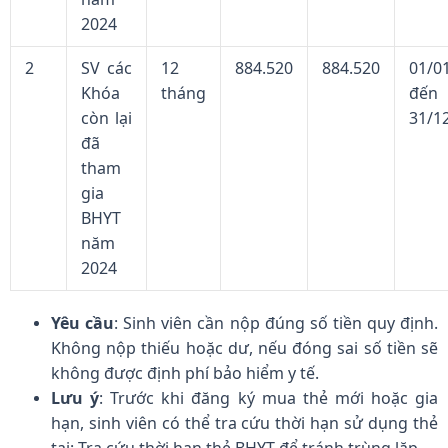
2024
2
SV các
12
884.520
884.520
01/0
Khóa
tháng
đến
còn lại
31/1
đã
tham
gia
BHYT
năm
2024
Yêu cầu
: Sinh viên cần nộp đúng số tiền quy định.
Không nộp thiếu hoặc dư, nếu đóng sai số tiền sẽ
không được định phí bảo hiểm y tế.
Lưu ý
: Trước khi đăng ký mua thẻ mới hoặc gia
hạn, sinh viên có thể tra cứu thời hạn sử dụng thẻ