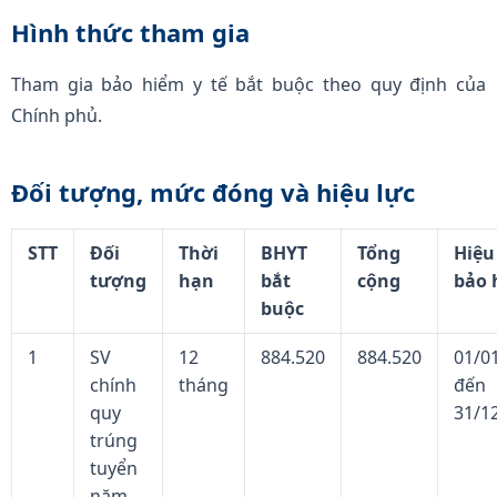
Hình thức tham gia
Tham gia bảo hiểm y tế bắt buộc theo quy định của
Chính phủ.
Đối tượng, mức đóng và hiệu lực
STT
Đối
Thời
BHYT
Tổng
Hiệ
tượng
hạn
bắt
cộng
bảo 
buộc
1
SV
12
884.520
884.520
01/0
chính
tháng
đến
quy
31/1
trúng
tuyển
năm