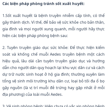
Các biện pháp phòng tránh sốt xuất huyết:
1.Sốt xuất huyết là bệnh truyền nhiễm cấp tính, có thể
gây thành dịch. Vì thế, để bảo vệ sức khỏe cho bản thân,
gia đình và mọi người xung quanh, mỗi người hãy thực
hiện các biện pháp phòng bệnh sau:
2. Tuyên truyền giáo dục sức khỏe: Để thực hiện kiểm
soát và khống chế muỗi Aedes truyền bệnh một cách
hiệu quả, lâu dài cần tuyên truyền giáo dục và hướng
dẫn cho người dân quy hoạch lại khu vực dân cư và cách
dự trữ nước sinh hoạt ở hộ gia đình; thường xuyên làm
tổng vệ sinh môi trường khu dân cư, loại bỏ tối đa ổ bọ
gậy nguồn (là vị trí muỗi đẻ trứng hay gặp nhất ở mỗi
địa phương) của loài muỗi Aedes.
3. Vệ sinh phòng bệnh: Hiện chưa có vắc xin phòng bệnh