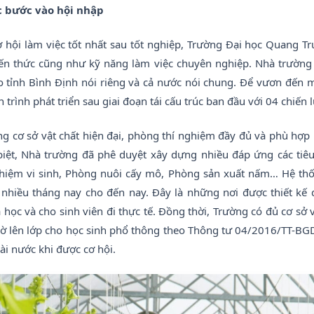
 bước vào hội nhập
hội làm việc tốt nhất sau tốt nghiệp, Trường Đại học Quang Tr
kiến thức cũng như kỹ năng làm việc chuyên nghiệp. Nhà trường
o tỉnh Bình Định nói riêng và cả nước nói chung. Để vươn đến m
 trình phát triển sau giai đoạn tái cấu trúc ban đầu với 04 chiến
ng cơ sở vật chất hiện đại, phòng thí nghiệm đầy đủ và phù hợp
biệt, Nhà trường đã phê duyệt xây dựng nhiều đáp ứng các tiê
hiệm vi sinh, Phòng nuôi cấy mô, Phòng sản xuất nấm… Hệ thố
nhiều tháng nay cho đến nay. Đây là những nơi được thiết kế 
học và cho sinh viên đi thực tế. Đồng thời, Trường có đủ cơ sở v
giờ lên lớp cho học sinh phổ thông theo Thông tư 04/2016/TT-BG
ài nước khi được cơ hội.