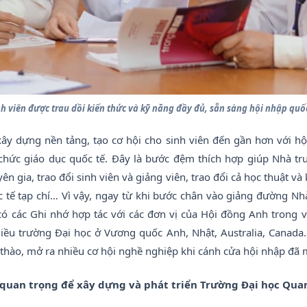
nh viên được trau dồi kiến thức và kỹ năng đầy đủ, sẵn sàng hội nhập quốc
ây dựng nền tảng, tạo cơ hội cho sinh viên đến gần hơn với hộ
chức giáo dục quốc tế. Đây là bước đệm thích hợp giúp Nhà trư
n gia, trao đổi sinh viên và giảng viên, trao đổi cả học thuật v
 tế tạp chí… Vì vậy, ngay từ khi bước chân vào giảng đường Nh
ó các Ghi nhớ hợp tác với các đơn vị của Hội đồng Anh trong v
ều trường Đại học ở Vương quốc Anh, Nhật, Australia, Canada…. 
 thào, mở ra nhiều cơ hội nghề nghiệp khi cánh cửa hội nhập đã 
 quan trọng để xây dựng và phát triển Trường Đại học Qua