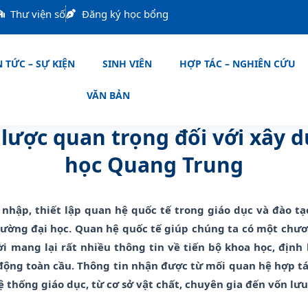
Thư viện số
Đăng ký học bổng
 TỨC – SỰ KIỆN
SINH VIÊN
HỢP TÁC – NGHIÊN CỨU
VĂN BẢN
lược quan trọng đối với xây 
học Quang Trung
 nhập, thiết lập quan hệ quốc tế trong giáo dục và đào tạ
rường đại học. Quan hệ quốc tế giúp chúng ta có một chươ
ời mang lại rất nhiều thông tin về tiến bộ khoa học, địn
động toàn cầu. Thông tin nhận được từ mối quan hệ hợp tá
ệ thống giáo dục, từ cơ sở vật chất, chuyên gia đến vốn lư