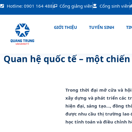
Nhảy
Hotline: 0901 164 488
Cổng giảng viên
Cổng sinh viên
tới
nội
dung
GIỚI THIỆU
TUYỂN SINH
TIN
Quan hệ quốc tế – một chiến 
Trong thời đại mở cửa và hội
xây dựng và phát triển các t
hiện đại, sáng tạo…, đồng th
được nhu cầu thị trường lao 
học tính toán và điều chỉnh h