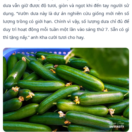
dưa vẫn giữ được độ tươi, giòn và ngọt khi đến tay người sử
dụng. “Vườn dưa này là dự án nghiên cứu giống mới nên số
lượng trồng có giới hạn. Chính vì vậy, số lượng dưa chỉ đủ để
duy trì hoạt động mỗi tuần một lần vào sáng thứ 7. Sẵn có gì
thì tặng nấy.” anh Kha cười tươi cho hay.