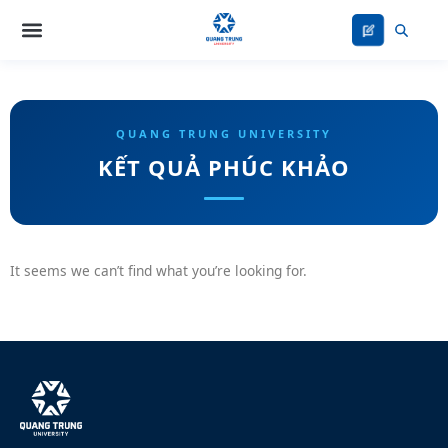
Nhảy
tới
nội
dung
KẾT QUẢ PHÚC KHẢO
It seems we can’t find what you’re looking for.