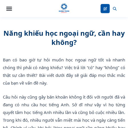
Nhảy
tới
nội
dung
Năng khiếu học ngoại ngữ, cần hay
không?
Bạn có bao giờ tự hỏi muốn học ngoại ngữ tốt và nhanh
chóng thì phải có năng khiếu? Việc trả lời “có” hay “không” có
thật sự cần thiết? Bài viết dưới đây sẽ giải đáp mọi thắc mắc
của bạn về vấn đề này.
Câu hỏi này cũng gây băn khoăn không ít đối với người đã và
đang có nhu cầu học tiếng Anh. Sở dĩ như vậy vì họ từng
quyết tâm học tiếng Anh nhiều lần và cũng bỏ cuộc nhiều lần.
Trong khi đó, nhiều người vẫn miệt mài học và ngày càng tiến
bộ. Chính vì vậy, khi hỏi “Học ngoại ngữ cần năng khiếu hay