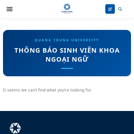
Nhảy
tới
nội
dung
THÔNG BÁO SINH VIÊN KHOA
NGOẠI NGỮ
It seems we can’t find what you’re looking for.