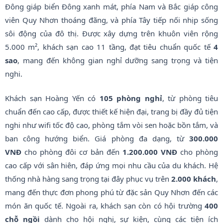
Đông giáp biển Đông xanh mát, phía Nam và Bắc giáp công
viên Quy Nhơn thoáng đãng, và phía Tây tiếp nối nhịp sống
sôi động của đô thị. Được xây dựng trên khuôn viên rộng
5.000 m², khách sạn cao 11 tầng, đạt tiêu chuẩn quốc tế
4
sao
, mang đến không gian nghỉ dưỡng sang trọng và tiện
nghi.
Khách sạn Hoàng Yến có
105 phòng nghỉ
, từ phòng tiêu
chuẩn đến cao cấp, được thiết kế hiện đại, trang bị đầy đủ tiện
nghi như wifi tốc độ cao, phòng tắm vòi sen hoặc bồn tắm, và
ban công hướng biển. Giá phòng đa dạng, từ
300.000
VNĐ
cho phòng đôi cơ bản đến
1.200.000 VNĐ
cho phòng
cao cấp với sân hiên, đáp ứng mọi nhu cầu của du khách. Hệ
thống nhà hàng sang trọng tại đây phục vụ trên
2.000 khách
,
mang đến thực đơn phong phú từ đặc sản Quy Nhơn đến các
món ăn quốc tế. Ngoài ra, khách sạn còn có hội trường
400
chỗ ngồi
dành cho hội nghị, sự kiện, cùng các tiện ích