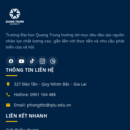
r
n
a
t
i
v
Trường Đại học Quang Trung hướng tới mục tiêu đào tạo nguồn
e
nhân lực chất lượng cao, gắn liền với thực tiễn và nhu cầu phát
:
triển của xã hội.
THÔNG TIN LIÊN HỆ
327 Đào Tấn - Quy Nhơn Bắc - Gia Lai
Hotline: 0901 164 488
Email: phongttts@qtu.edu.vn
LIÊN KẾT NHANH
Giới thiệu chung