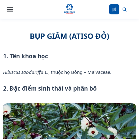
Nhảy
tới
nội
dung
BỤP GIẤM (ATISO ĐỎ)
1. Tên khoa học
Hibiscus sabdariffa
L., thuộc họ Bông – Malvaceae.
2. Đặc điểm sinh thái và phân bô