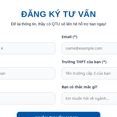
ĐĂNG KÝ TƯ VẤN
Để lại thông tin, thầy cô QTU sẽ liên hệ hỗ trợ bạn ngay!
Lễ trao bằng tốt nghiệp đợt tháng 5/2026
20/06/2
Email (*)
Trường THPT của bạn (*)
15
+
100
ÀO TẠO XU HƯỚNG TOÀN
GIẢNG VIÊN TRÌNH ĐỘ THẠC
Bạn có thắc mắc gì?
CẦU
SĨ TRỞ LÊN