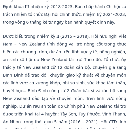
Định khóa III nhiệm kỳ 2018-2023. Ban chấp hành Chi hội có
trách nhiệm tổ chức Đại hội chính thức, nhiệm kỳ 2021-2023,
trong vòng 6 tháng kể từ ngày ban hành quyết định này.
Được biết, trong nhiệm kỳ II (2015 – 2018), Hội hữu nghị Việt
Nam – New Zealand tỉnh đóng vai trò nòng cốt trong thực
hiện các chương trình, dự án trên lĩnh vực y tế, nông nghiệp,
an sinh xã hội do New Zealand tài trợ. Theo đó, Tổ chức ủy
thác y tế New Zealand cử 12 đoàn cán bộ, chuyên gia sang
Bình Định để trao đổi, chuyển giao kỹ thuật về chuyên môn
các lĩnh vực: cơ xương khớp, nhi sơ sinh, sức khỏe tâm thần,
huyết học.
.
. Bình Định cũng cử 2 đoàn bác sĩ và cán bộ sang
New Zealand đào tạo về chuyên môn. Trên lĩnh vực nông
nghiệp, Dự án rau an toàn do Chính phủ New Zealand tài trợ
được triển khai tại 4 huyện: Tây Sơn, Tuy Phước, Vĩnh Thạnh,
An Nhơn trong thời gian 5 năm (2016 – 2021). Hội CTĐ tỉnh