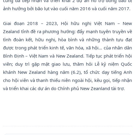
cũng đã tiếp nhận và triển khai 2 dự án hỗ trợ đồng bào bị
ảnh hưởng bởi bão lụt vào cuối năm 2016 và cuối năm 2017.
Giai đoạn 2018 – 2023, Hội hữu nghị Việt Nam – New
Zealand tỉnh đề ra phương hướng: đẩy mạnh tuyên truyền về
tình đoàn kết, hữu nghị, hòa bình và những thành tựu đạt
được trong phát triển kinh tế, văn hóa, xã hội… của nhân dân
Bình Định – Việt Nam và New Zealand. Tiếp tục phát triển hội
viên; duy trì gặp mặt giao lưu, thăm hỏi Lễ kỷ niệm Quốc
khánh New Zealand hàng năm (6.2), tổ chức dạy tiếng Anh
cho hội viên và thanh thiếu niên ngoài hội, kêu gọi, tiếp nhận
và triển khai các dự án do Chính phủ New Zeanland tài trợ.