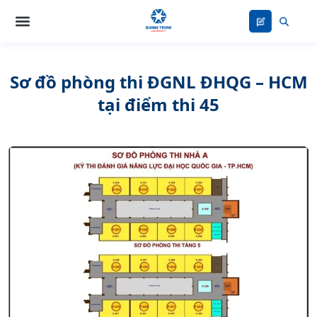
Nhảy
tới
nội
dung
Sơ đồ phòng thi ĐGNL ĐHQG – HCM
tại điểm thi 45