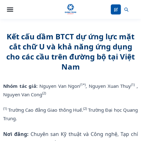
Nhảy
tới
nội
dung
Kết cấu dầm BTCT dự ứng lực mặt
cắt chữ U và khả năng ứng dụng
cho các cầu trên đường bộ tại Việt
Nam
(1*)
(1)
Nhóm tác giả:
Nguyen Van Ngon
, Nguyen Xuan Thuy
,
(2)
Nguyen Van Cong
(1)
(2)
Trường Cao đẳng Giao thông Huế.
Trường Đại học Quang
Trung.
Nơi đăng:
Chuyên san Kỹ thuật và Công nghệ, Tạp chí