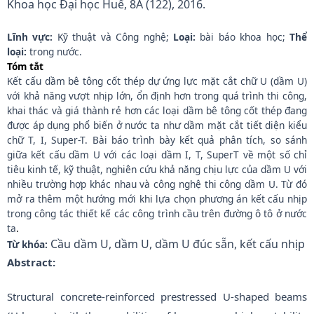
Khoa học Đại học Huế, 8A (122), 2016.
Lĩnh vực:
Kỹ thuật và Công nghệ;
Loại:
bài báo khoa học;
Thể
loại:
trong nước.
Tóm tắt
Kết cấu dầm bê tông cốt thép dự ứng lực mặt cắt chữ U (dầm U)
với khả năng vượt nhịp lớn, ổn định hơn trong quá trình thi công,
khai thác và giá thành rẻ hơn các loại dầm bê tông cốt thép đang
được áp dụng phổ biến ở nước ta như dầm mặt cắt tiết diện kiểu
chữ T, I, Super-T. Bài báo trình bày kết quả phân tích, so sánh
giữa kết cấu dầm U với các loại dầm I, T, SuperT về một số chỉ
tiêu kinh tế, kỹ thuật, nghiên cứu khả năng chịu lực của dầm U với
nhiều trường hợp khác nhau và công nghệ thi công dầm U. Từ đó
mở ra thêm một hướng mới khi lựa chọn phương án kết cấu nhịp
trong công tác thiết kế các công trình cầu trên đường ô tô ở nước
ta
.
Cầu dầm U, dầm U, dầm U đúc sẵn, kết cấu nhịp
Từ khóa:
Abstract:
Structural concrete-reinforced prestressed U-shaped beams