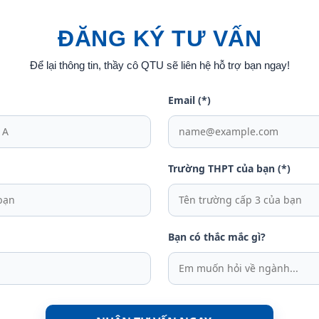
ĐĂNG KÝ TƯ VẤN
Để lại thông tin, thầy cô QTU sẽ liên hệ hỗ trợ bạn ngay!
Lễ trao bằng tốt nghiệp đợt tháng 5/2026
ng Trung
Email (*)
Trường THPT của bạn (*)
15
+
100
ÀO TẠO XU HƯỚNG TOÀN
GIẢNG VIÊN TRÌNH ĐỘ THẠC
Bạn có thắc mắc gì?
CẦU
SĨ TRỞ LÊN