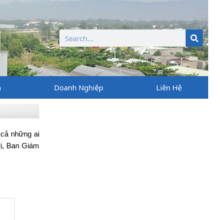
Tìm
kiếm
n
Doanh Nghiệp
Liên Hệ
 cả những ai
rị, Ban Giám