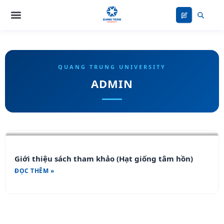
Nhảy
tới
nội
dung
ADMIN
Trang
Trang
Giới thiệu sách tham khảo (Hạt giống tâm hồn)
ĐỌC THÊM »